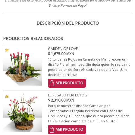
El mensaje de la tarjeta podrás escribirlo más adelante en la sección de "Datos de
Envío y Formas de Pago"
DESCRIPCIÓN DEL PRODUCTO
PRODUCTOS RELACIONADOS
GARDEN OF LOVE
$ 1,675.00 MXN
10 tulipanes Rojos en Canasta de Mimbre,con un
diseño Floral hermoso, Sin duda quien lo reciba no
podrá parar de Sonreír cada vez que lo Vea. ¡Una
decisión perfecta!
VER PRODUCTO
EL REGALO PERFECTO 2
$ 2,310.00 MXN
Porque nuestros diseños Cambian por
Temporadas. El regalo Perfecto con Flores de
Orquídeas y Tulipanes, que nunca pasara de Moda.
La Revelación completa de el Buen Gusto!
VER PRODUCTO