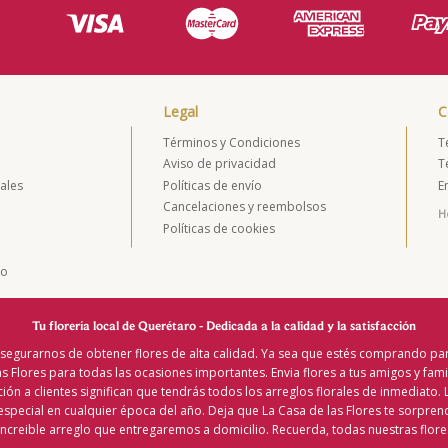
Legal
C
Términos y Condiciones
T
Aviso de privacidad
T
ales
Políticas de envío
E
s
Cancelaciones y reembolsos
Ho
Políticas de cookies
do
Tu florería local de Querétaro - Dedicada a la calidad y la satisfacción
segurarnos de obtener flores de alta calidad. Ya sea que estés comprando par
 Flores para todas las ocasiones importantes. Envia flores a tus amigos y fami
ción a clientes significan que tendrás todos los arreglos florales de inmediato.
especial en cualquier época del año. Deja que La Casa de las Flores te sorprend
ncreible arreglo que entregaremos a domicilio. Recuerda, todas nuestras flores