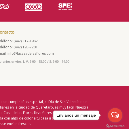
ontacto
eléfono: (442) 317-1982
eléfono: (442) 193-7201
mail: info@lacasadelasflores.com
rarios envíos: L-V: 9:00 - 18:00 / S: 9:00 - 14:00
a un cumpleaños especial, el Día de San Valentín o un
liares en la ciudad de Querétaro, es muy fácil. Nuestra
 La Casa de las Flores lleva flores por todo Querétaro,
Envíanos un mensaje
a con algo de color a tu casa u oficina favorita en
 se envían frescas.