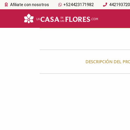
Afiliate con nosotros
+524423171982
44219372
DESCRIPCIÓN DEL P