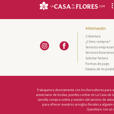
Información
Cobertura
¿Cómo comprar?
Servicios empresari
Servicios funerario
Solicitar factura
Formas de pago
Estatus de mi pedi
Trabajamos directamente con los floricultores para a
aniversario de bodas, puedes confiar en La Casa de las
sencilla compra online y nuestro útil servicio de aten
para ofrecer nuestros arreglos florales a alguien 
Querétaro con un i