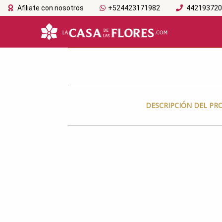
Afiliate con nosotros
+524423171982
44219372
DESCRIPCIÓN DEL P